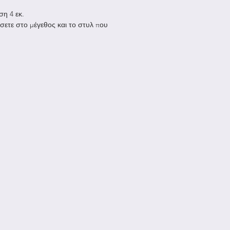
ση 4 εκ.
σετε στο μέγεθος και το στυλ που