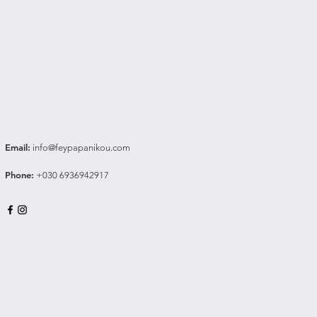
Email
:
info@feypapanikou.com
Phone
:
+030 6936942917