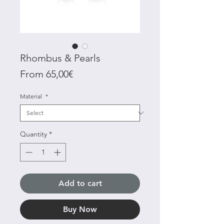
Rhombus & Pearls
Sale
From
65,00€
Price
Material
*
Quantity
*
Add to cart
Buy Now