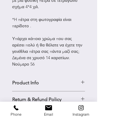
με μια φυσική πέτρα σε τετράγωνο
σχήμα 4*4 χιλ.
*H πέτρα στη φωτογραφία είναι
περίδοτο .
Υπάρχει κάποιο χρώμα που σας
αρέσει πολύ ή θα θέλατε να έχετε την
γενέθλια πέτρα σας πάντα μαζί σας;
Δεμένα σε χρυσό 14 καρατίων.
Νούμερο 56
Product Info
Material --.> solid gold 14k
Return & Refund Policy
Size -->4*4cm*
Type -->ring
Please read carefully our Return
Phone
Email
Instagram
Shipping Inf
& Refund policy before you send
something back to us.
Shipping to Greece​
We will not issue refunds for
Solid Gold 14k
All orders under 80 € have have