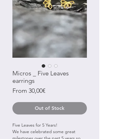
Micros _ Five Leaves
earrings
Sale
From
30,00€
Price
Out of Stock
Five Leaves for 5 Years!
We have celebrated some great
milestones over the past 5 years so