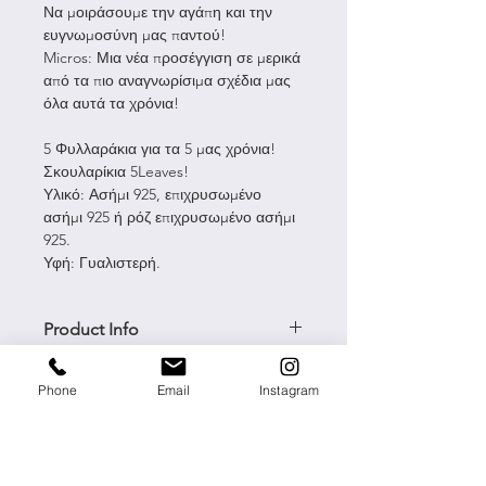
Να μοιράσουμε την αγάπη και την
ευγνωμοσύνη μας παντού!
Micros: Μια νέα προσέγγιση σε μερικά
από τα πιο αναγνωρίσιμα σχέδια μας
όλα αυτά τα χρόνια!
5 Φυλλαράκια για τα 5 μας χρόνια!
Σκουλαρίκια 5Leaves!
Υλικό: Ασήμι 925, επιχρυσωμένο
ασήμι 925 ή ρόζ επιχρυσωμένο ασήμι
925.
Υφή: Γυαλιστερή.
Product Info
Material --.> Silver or Goldplated
Return & Refund Policy
Phone
Email
Instagram
silver
Size --> 0,8 cm*
Our policy lasts 14 days based on
Type -->Earrings
Shipping Info
EU rules. If 14 days have gone by
since your purchase,