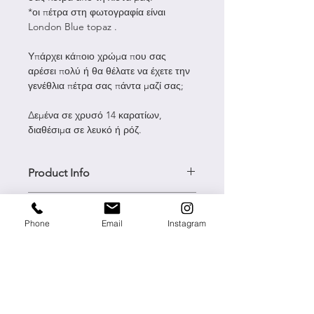
*οι πέτρα στη φωτογραφία είναι
London Blue topaz .
Υπάρχει κάποιο χρώμα που σας
αρέσει πολύ ή θα θέλατε να έχετε την
γενέθλια πέτρα σας πάντα μαζί σας;
Δεμένα σε χρυσό 14 καρατίων,
διαθέσιμα σε λευκό ή ρόζ.
Product Info
Material --.> solid gold 14k
Return & Refund Policy
Size -->2cm*
Phone
Email
Instagram
Type -->Necklace
Please read carefully our Return
Shipping Info
& Refund policy before you send
something back to us.
Shipping to Greece​
We will not issue refunds for
All orders under 80 € have have
products we receive without
a 5€ flat rate and are shipped
prior notice.